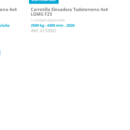
reno 4x4
Carretilla Elevadora Todoterreno 4x4
LGMG F25
1 unidad disponible
ulada
2500 kg
-
4300 mm
-
2026
Ref. 4172002
as 4x4
o en terrenos irregulares. Están
equipadas con neumáticos