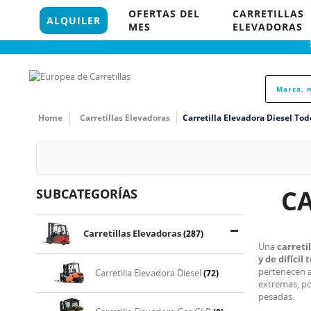
96 121 18 35
OFERTAS DEL
CARRETILLAS
848 P
ALQUILER
MES
ELEVADORAS
Home
Carretillas Elevadoras
Carretilla Elevadora Diesel To
C
SUBCATEGORÍAS
Carretillas Elevadoras
(287)
Una
carreti
y de difícil 
pertenecen a
Carretilla Elevadora Diesel
(72)
extremas, por
pesadas.