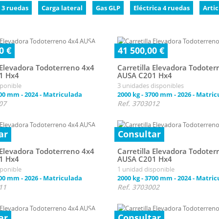
3 ruedas
Carga lateral
Gas GLP
Eléctrica 4 ruedas
Artic
0 €
41 500,00 €
a Elevadora Todoterreno 4x4
Carretilla Elevadora Todoter
1 Hx4
AUSA C201 Hx4
sponible
3 unidades disponibles
00 mm
-
2024
-
Matriculada
2000 kg
-
3700 mm
-
2026
-
Matric
07
Ref. 3703012
ar
Consultar
a Elevadora Todoterreno 4x4
Carretilla Elevadora Todoter
1 Hx4
AUSA C201 Hx4
sponible
1 unidad disponible
00 mm
-
2026
-
Matriculada
2000 kg
-
3700 mm
-
2024
-
Matric
11
Ref. 3703002
ar
Consultar