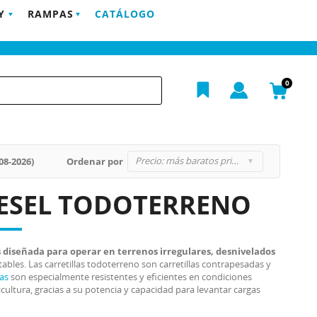
Y
RAMPAS
CATÁLOGO
POSTVENTA
EMPRESA
BLOG
CONTACTO
h
0
Precio: más baratos primero
08-2026)
Ordenar por
IESEL TODOTERRENO
diseñada para operar en terrenos irregulares, desnivelados
ables. Las carretillas todoterreno son carretillas contrapesadas y
las
son especialmente resistentes y eficientes en condiciones
icultura, gracias a su potencia y capacidad para levantar cargas