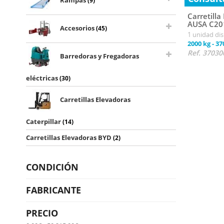
Rampas
(9)
Carretill
AUSA C20
Accesorios
(45)
1 unidad di
2000 kg
-
37
Ref. 37030
Barredoras y Fregadoras
eléctricas
(30)
Carretillas Elevadoras
Tabla de co
Caterpillar
(14)
Caracterís
Carretillas Elevadoras BYD
(2)
Especifica
Capacidad 
Ventajas 
Marcas pop
CONDICIÓN
Usos princ
Preguntas 
Nuevo
(3)
Usado
(6)
FABRICANTE
Caract
AUSA
(8)
LGMG
(1)
PRECIO
Las carretil