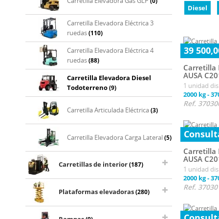
Carretilla Elevadora Gas GLP
(0)
Diesel
Carretilla Elevadora Eléctrica 3
ruedas
(110)
39 500,0
Carretilla Elevadora Eléctrica 4
ruedas
(88)
Carretill
AUSA C20
Carretilla Elevadora Diesel
1 unidad di
Todoterreno
(9)
2000 kg
-
37
Ref. 37030
Carretilla Articulada Eléctrica
(3)
Consult
Carretilla Elevadora Carga Lateral
(5)
Carretill
AUSA C20
Carretillas de interior
(187)
1 unidad di
2000 kg
-
37
Ref. 37030
Plataformas elevadoras
(280)
Consult