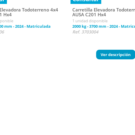
a Elevadora Todoterreno 4x4
Carretilla Elevadora Todoter
1 Hx4
AUSA C201 Hx4
sponible
1 unidad disponible
00 mm
-
2024
-
Matriculada
2000 kg
-
3700 mm
-
2024
-
Matric
06
Ref. 3703004
Ver descripción
ntenidos:
ticas de las carretillas elevadoras 4x4
ciones técnicas de una carretilla elevadora todoterreno diésel
de carga de las carretillas elevadoras diésel todoterreno
respecto a otros modelos
ulares de carretillas elevadoras 4x4
ipales de las carretillas elevadoras diésel todoterreno
frecuentes sobre las carretillas elevadoras todoterreno
erísticas de las carretillas elevador
las elevadoras todoterreno se diferencian por su capacidad de desplazamient