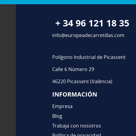
+ 34 96 121 18 35
info@europeadecarretillas.com
Polígono Industrial de Picassent
Calle 6 Número 29
46220 Picassent (València)
INFORMACIÓN
Es importante
accidentes y 
Empresa
proporciona 
manipular c
Blog
Venta
Trabaja con nosotros
Política de privacidad
Una de las p