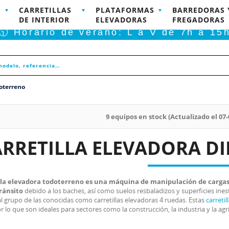
CARRETILLAS
PLATAFORMAS
BARREDORAS 
RODUCTOS DISPONIBLES PARA COMPRA ONLINE
DE INTERIOR
ELEVADORAS
FREGADORAS
🕥 Horario de verano: L a V de 7h a 15
doterreno
9 equipos en stock (Actualizado el 07-
ARRETILLA ELEVADORA D
lla elevadora todoterreno es una máquina de manipulación de cargas 
tránsito
debido a los baches, así como suelos resbaladizos y superficies inest
l grupo de las conocidas como carretillas elevadoras 4 ruedas. Estas
carretil
 lo que son ideales para sectores como la construcción, la industria y la agr