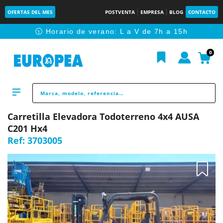
OFERTAS DEL MES
POSTVENTA
EMPRESA
BLOG
CONTACTO
🕥 Horario de verano: L a V de 7h a 15h
0
Carretilla Elevadora Todoterreno 4x4 AUSA
C201 Hx4
Ref:
3703005