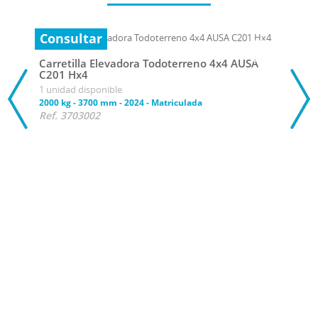
Consultar
Carretilla Elevadora Todoterreno 4x4 AUSA
C201 Hx4
1 unidad disponible
2000 kg
-
3700 mm
-
2024
-
Matriculada
Ref. 3703002
Con
Carr
C201
1 uni