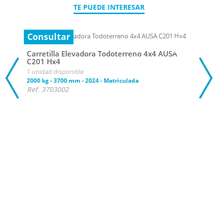
TE PUEDE INTERESAR
Consultar
Carretilla Elevadora Todoterreno 4x4 AUSA
C201 Hx4
1 unidad disponible
2000 kg
-
3700 mm
-
2024
-
Matriculada
Ref. 3703002
Con
Carr
C201