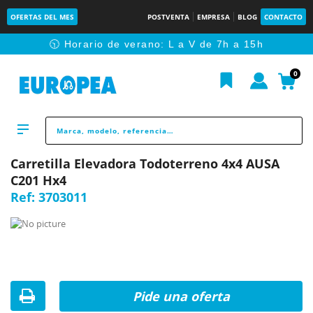
OFERTAS DEL MES
POSTVENTA
EMPRESA
BLOG
CONTACTO
🕥 Horario de verano: L a V de 7h a 15h
0
Carretilla Elevadora Todoterreno 4x4 AUSA
C201 Hx4
Ref:
3703011
Pide una oferta