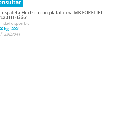
onsultar
anspaleta Electrica con plataforma MB FORKLIFT
L201H (Litio)
unidad disponible
00 kg
-
2021
f. 2929041
Consult
Transpale
RPL201H (
1 unidad di
2000 kg
-
20