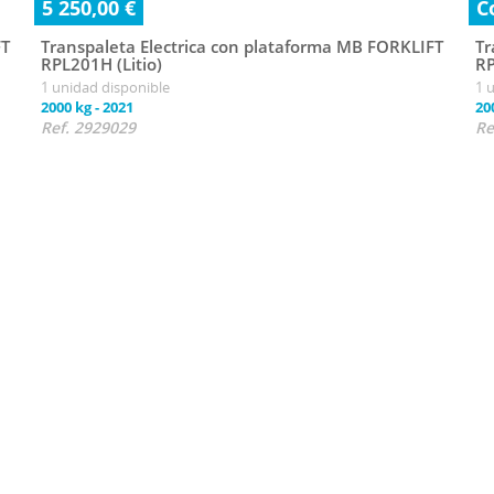
5 250,00 €
C
FT
Transpaleta Electrica con plataforma MB FORKLIFT
Tr
RPL201H (Litio)
RP
1 unidad disponible
1 
2000 kg
-
2021
20
Ref. 2929029
Re