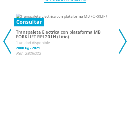
Consultar
Transpaleta Electrica con plataforma MB
FORKLIFT RPL201H (Litio)
1 unidad disponible
2000 kg
-
2021
Ref. 2929022
5 25
Tran
FORK