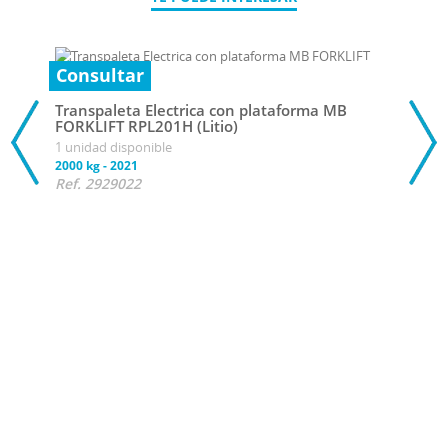
Consultar
Transpaleta Electrica con plataforma MB
FORKLIFT RPL201H (Litio)
1 unidad disponible
2000 kg
-
2021
Ref. 2929022
5 25
Tran
FORK