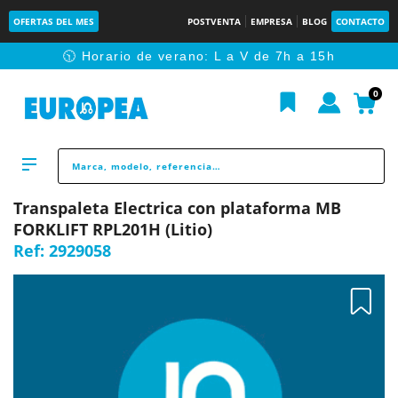
OFERTAS DEL MES
POSTVENTA
EMPRESA
BLOG
CONTACTO
🕥 Horario de verano: L a V de 7h a 15h
0
Transpaleta Electrica con plataforma MB
FORKLIFT RPL201H (Litio)
Ref:
2929058