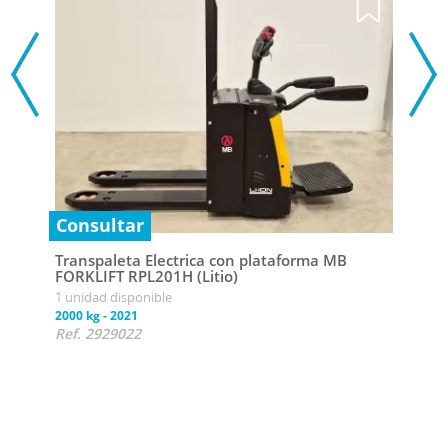
Consultar
Transpaleta Electrica con plataforma MB
FORKLIFT RPL201H (Litio)
1 unidad disponible
5 25
2000 kg
-
2021
Ref. 2929022
Tran
FORK
1 uni
2000 
Ref.