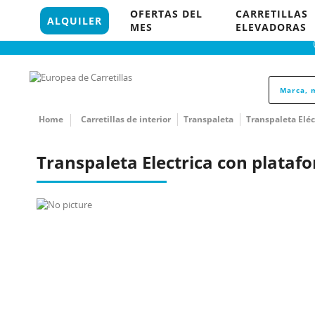
96 121 18 35
OFERTAS DEL
CARRETILLAS
849 P
ALQUILER
MES
ELEVADORAS
Home
Carretillas de interior
Transpaleta
Transpaleta Eléc
Transpaleta Electrica con plataf