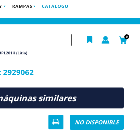
Y
RAMPAS
CATÁLOGO
POSTVENTA
EMPRESA
BLOG
CONTACTO
h
0
RPL201H (Litio)
:
2929062
máquinas similares
NO DISPONIBLE