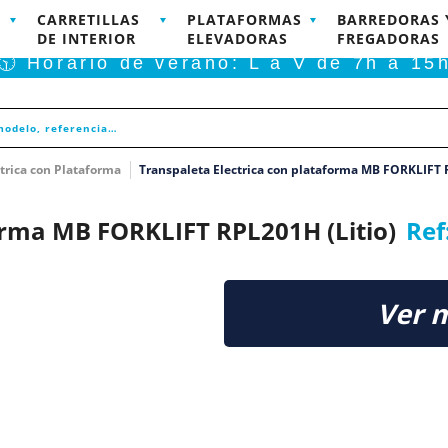
CARRETILLAS
PLATAFORMAS
BARREDORAS 
RODUCTOS DISPONIBLES PARA COMPRA ONLINE
DE INTERIOR
ELEVADORAS
FREGADORAS
🕥 Horario de verano: L a V de 7h a 15
trica con Plataforma
Transpaleta Electrica con plataforma MB FORKLIFT 
orma MB FORKLIFT RPL201H (Litio)
Ref
Ver 