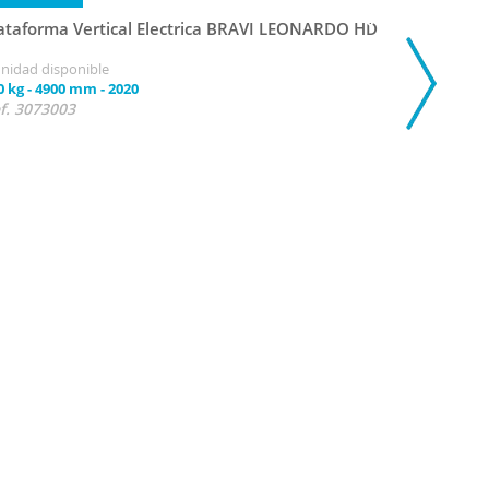
ataforma Vertical Electrica BRAVI LEONARDO HD
unidad disponible
0 kg
-
4900 mm
-
2020
f. 3073003
11 500,0
Plataform
1 unidad di
227 kg
-
56