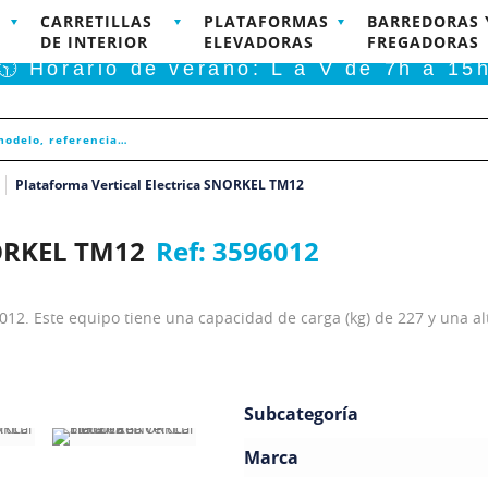
CARRETILLAS
PLATAFORMAS
BARREDORAS 
RODUCTOS DISPONIBLES PARA COMPRA ONLINE
DE INTERIOR
ELEVADORAS
FREGADORAS
🕥 Horario de verano: L a V de 7h a 15
Plataforma Vertical Electrica SNORKEL TM12
NORKEL TM12
Ref:
3596012
6012. Este equipo tiene una capacidad de carga (kg) de 227 y una a
Subcategoría
Marca