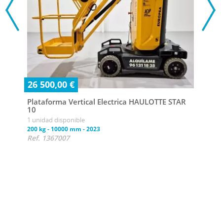
26 500,00 €
Plataforma Vertical Electrica HAULOTTE STAR
10
1 unidad disponible
7 50
200 kg
-
10000 mm
-
2023
Ref. 1367007
Plat
HD
1 uni
180 k
Ref.