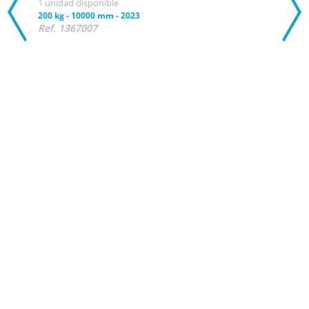
1 unidad disponible
200 kg
-
10000 mm
-
2023
Ref. 1367007
14 
Plat
PIC
1 uni
230 k
Ref.