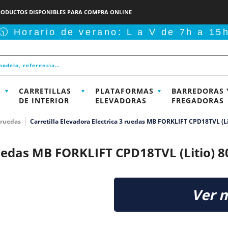
RODUCTOS DISPONIBLES PARA COMPRA ONLINE
🕥 Horario de verano: L a V de 7h a 15
CARRETILLAS
PLATAFORMAS
BARREDORAS 
DE INTERIOR
ELEVADORAS
FREGADORAS
3 ruedas
Carretilla Elevadora Electrica 3 ruedas MB FORKLIFT CPD18TVL (L
 ruedas MB FORKLIFT CPD18TVL (Litio) 
Ver 