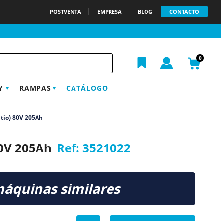
POSTVENTA
EMPRESA
BLOG
CONTACTO
h
0
Y
RAMPAS
CATÁLOGO
itio) 80V 205Ah
80V 205Ah
Ref:
3521022
máquinas similares