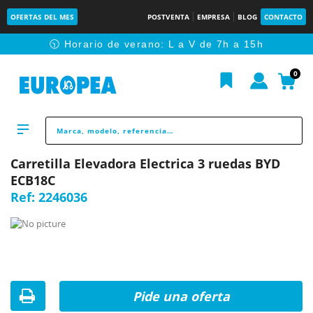
OFERTAS DEL MES
POSTVENTA
EMPRESA
BLOG
CONTACTO
🕥 Horario de verano: L a V de 7h a 15h
0
Carretilla Elevadora Electrica 3 ruedas BYD
ECB18C
Ref:
2246036
Pide una oferta