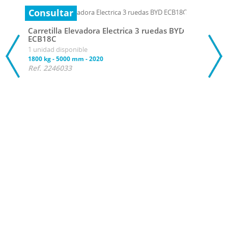
Consultar
Carretilla Elevadora Electrica 3 ruedas BYD
ECB18C
1 unidad disponible
1800 kg
-
5000 mm
-
2020
Ref. 2246033
Con
Carr
ECB
1 uni
1800 