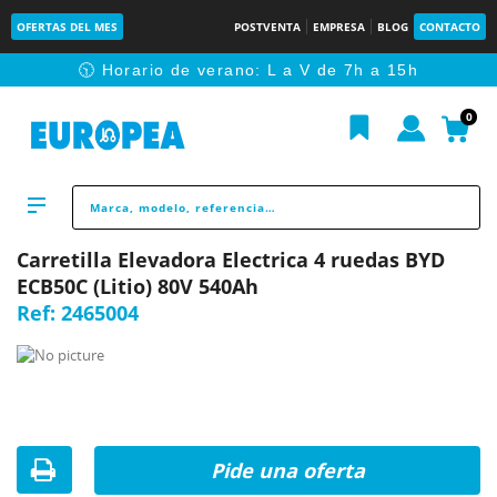
OFERTAS DEL MES
POSTVENTA
EMPRESA
BLOG
CONTACTO
🕥 Horario de verano: L a V de 7h a 15h
0
Carretilla Elevadora Electrica 4 ruedas BYD
ECB50C (Litio) 80V 540Ah
Ref:
2465004
Pide una oferta