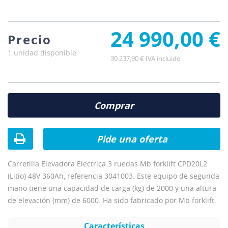
24 990,00 €
Precio
1 unidad disponible
30 237,90 € IVA incluido
Comprar
Pide una oferta
Carretilla Elevadora Electrica 3 ruedas Mb forklift CPD20L2
(Litio) 48V 360Ah, referencia 3041003. Este equipo de segunda
mano tiene una capacidad de carga (kg) de 2000 y una altura
de elevación (mm) de 6000. Ha sido fabricado por Mb forklift.
Características