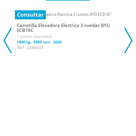
Consultar
Carretilla Elevadora Electrica 3 ruedas BYD
ECB18C
1 unidad disponible
1800 kg
-
5000 mm
-
2020
Ref. 2246033
Con
Carr
ECB
1 uni