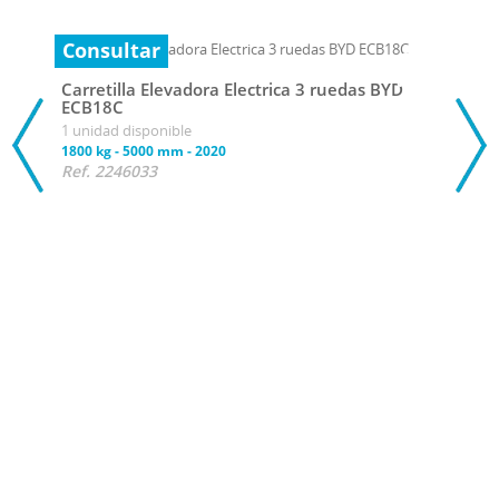
Consultar
Carretilla Elevadora Electrica 3 ruedas BYD
ECB18C
1 unidad disponible
1800 kg
-
5000 mm
-
2020
Ref. 2246033
Con
Carr
ECB
1 uni