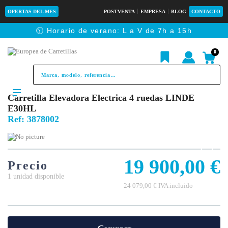
OFERTAS DEL MES
POSTVENTA
EMPRESA
BLOG
CONTACTO
🕥 Horario de verano: L a V de 7h a 15h
0
Carretilla Elevadora Electrica 4 ruedas LINDE
E30HL
Ref:
3878002
19 900,00 €
Precio
1 unidad disponible
24 079,00 € IVA incluido