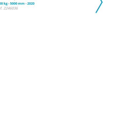
00 kg
-
5000 mm
-
2020
f. 2246036
Consult
Carretill
1 unidad di
1800 kg
-
4
Ref. 22460