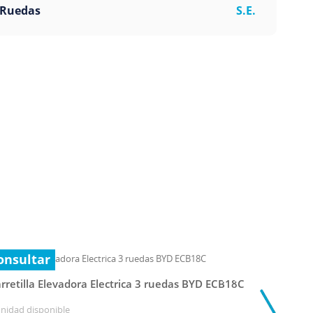
Ruedas
S.E.
onsultar
rretilla Elevadora Electrica 3 ruedas BYD ECB18C
unidad disponible