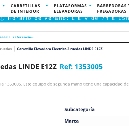
CARRETILLAS
PLATAFORMAS
BARREDORAS 
RODUCTOS DISPONIBLES PARA COMPRA ONLINE
DE INTERIOR
ELEVADORAS
FREGADORAS
🕥 Horario de verano: L a V de 7h a 15
3 ruedas
Carretilla Elevadora Electrica 3 ruedas LINDE E12Z
ruedas LINDE E12Z
Ref:
1353005
encia 1353005. Este equipo de segunda mano tiene una capacidad de 
Subcategoría
Marca