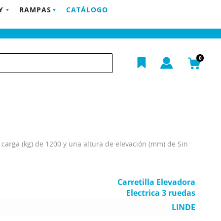
Y
RAMPAS
CATÁLOGO
POSTVENTA
EMPRESA
BLOG
CONTACTO
h
0
carga (kg) de 1200 y una altura de elevación (mm) de Sin
Carretilla Elevadora
Electrica 3 ruedas
LINDE