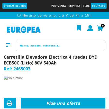
OFERTAS DEL MES
POSTVENTA
EMPRESA
BLOG
CONTACTO
🕥 Horario de verano: L a V de 7h a 15h
0
Carretilla Elevadora Electrica 4 ruedas BYD
ECB50C (Litio) 80V 540Ah
Ref:
2465003
Pide una oferta