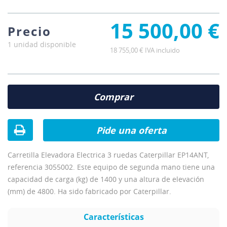
15 500,00 €
Precio
1 unidad disponible
18 755,00 € IVA incluido
Comprar
Pide una oferta
Carretilla Elevadora Electrica 3 ruedas Caterpillar EP14ANT,
referencia 3055002. Este equipo de segunda mano tiene una
capacidad de carga (kg) de 1400 y una altura de elevación
(mm) de 4800. Ha sido fabricado por Caterpillar.
Características