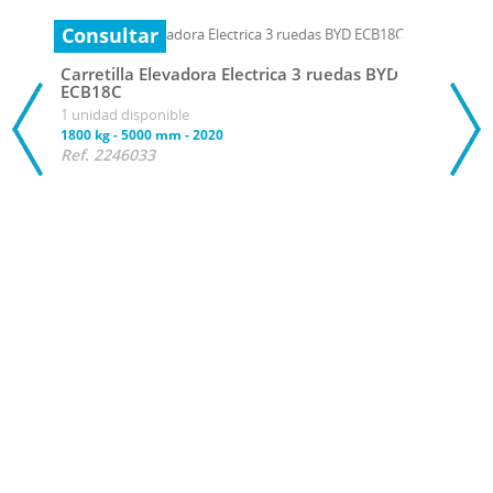
Consultar
Carretilla Elevadora Electrica 3 ruedas BYD
ECB18C
1 unidad disponible
1800 kg
-
5000 mm
-
2020
Ref. 2246033
Con
Carr
ECB
1 uni
1800 