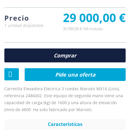
29 000,00 €
Precio
1 unidad disponible
35 090,00 € IVA incluido
Comprar
Pide una oferta
Carretilla Elevadora Electrica 3 ruedas Mariotti MX16 (Litio),
referencia 2486002. Este equipo de segunda mano tiene una
capacidad de carga (kg) de 1600 y una altura de elevación
(mm) de 4800. Ha sido fabricado por Mariotti.
Características