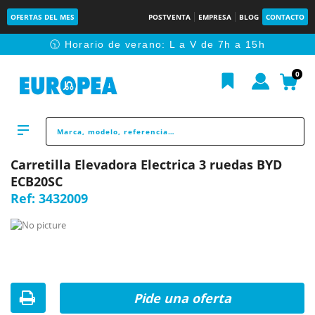
OFERTAS DEL MES
POSTVENTA
EMPRESA
BLOG
CONTACTO
🕥 Horario de verano: L a V de 7h a 15h
0
Carretilla Elevadora Electrica 3 ruedas BYD
ECB20SC
Ref:
3432009
Pide una oferta