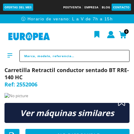
OFERTAS DEL MES
POSTVENTA
EMPRESA
BLOG
CONTACTO
🕥 Horario de verano: L a V de 7h a 15h
0
Carretilla Retractil conductor sentado BT RRE-
140 HC
Ref:
2552006
Ver máquinas similares