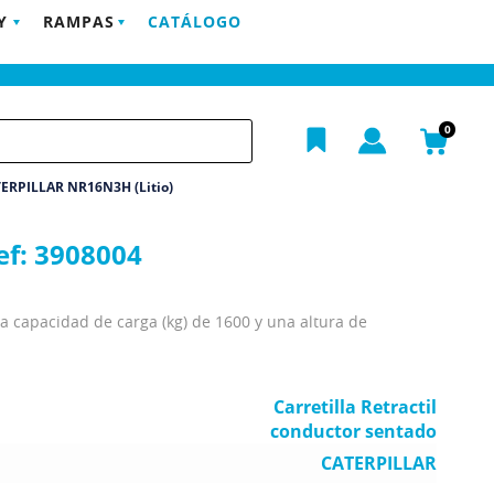
Y
RAMPAS
CATÁLOGO
POSTVENTA
EMPRESA
BLOG
CONTACTO
h
0
ATERPILLAR NR16N3H (Litio)
ef:
3908004
a capacidad de carga (kg) de 1600 y una altura de
Carretilla Retractil
conductor sentado
CATERPILLAR