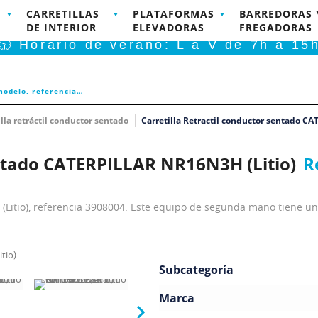
CARRETILLAS
PLATAFORMAS
BARREDORAS 
RODUCTOS DISPONIBLES PARA COMPRA ONLINE
DE INTERIOR
ELEVADORAS
FREGADORAS
🕥 Horario de verano: L a V de 7h a 15
illa retráctil conductor sentado
Carretilla Retractil conductor sentado C
entado CATERPILLAR NR16N3H (Litio)
R
 (Litio), referencia 3908004. Este equipo de segunda mano tiene un
Subcategoría
Marca