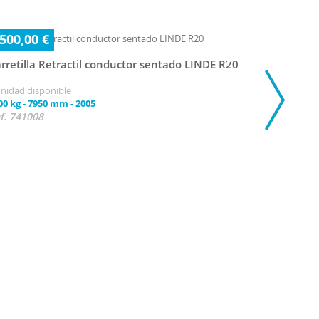
 500,00 €
rretilla Retractil conductor sentado LINDE R20
unidad disponible
00 kg
-
7950 mm
-
2005
f. 741008
12 500,0
Carretill