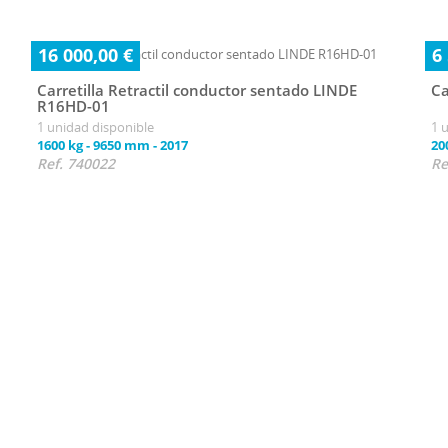
16 000,00 €
6
Carretilla Retractil conductor sentado LINDE
Ca
R16HD-01
1 unidad disponible
1 
1600 kg
-
9650 mm
-
2017
20
Ref. 740022
Re