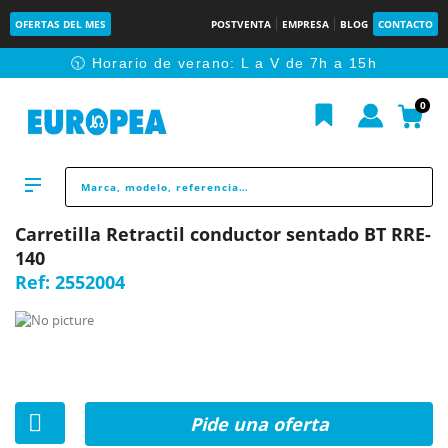
OFERTAS DEL MES
POSTVENTA
EMPRESA
BLOG
CONTACTO
🕥 Horario de verano: L a V de 7h a 15h
0
Carretilla Retractil conductor sentado BT RRE-
140
Ref:
2552004
Pide una oferta