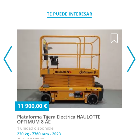
TE PUEDE INTERESAR
11 900,00 €
Plataforma Tijera Electrica HAULOTTE
OPTIMUM 8 AE
1 unidad disponible
Con
230 kg
-
7760 mm
-
2023