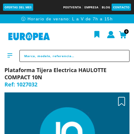
OFERTAS DEL MES
POSTVENTA
EMPRESA
BLOG
CONTACTO
🕥 Horario de verano: L a V de 7h a 15h
0
Plataforma Tijera Electrica HAULOTTE
COMPACT 10N
Ref:
1027032