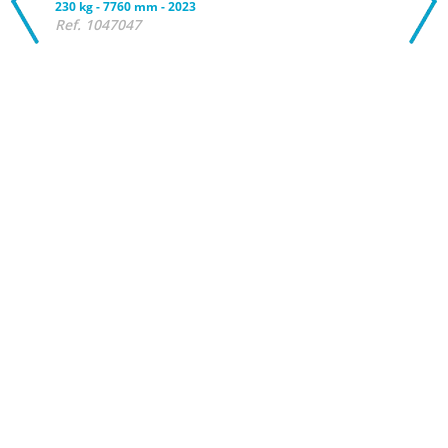
230 kg
-
7760 mm
-
2023
Ref. 1047047
Con
Plat
OPT
1 uni
230 k
Ref.