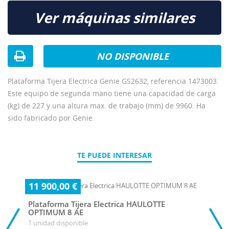
Ver máquinas similares
NO DISPONIBLE
Plataforma Tijera Electrica Genie GS2632, referencia 1473003.
Este equipo de segunda mano tiene una capacidad de carga
(kg) de 227 y una altura max. de trabajo (mm) de 9960. Ha
sido fabricado por Genie.
TE PUEDE INTERESAR
11 900,00 €
Plataforma Tijera Electrica HAULOTTE
OPTIMUM 8 AE
1 unidad disponible