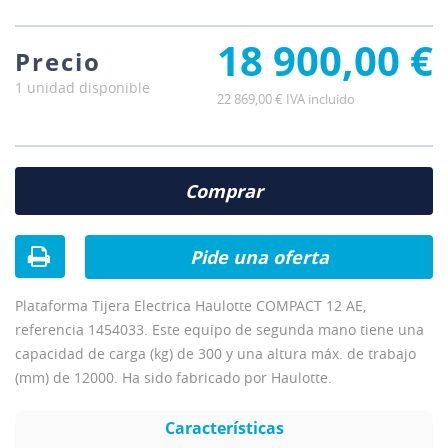
18 900,00 €
Precio
1 unidad disponible
22 869,00 € IVA incluido
Comprar
Pide una oferta
Plataforma Tijera Electrica Haulotte COMPACT 12 AE,
referencia 1454033. Este equipo de segunda mano tiene una
capacidad de carga (kg) de 300 y una altura máx. de trabajo
(mm) de 12000. Ha sido fabricado por Haulotte.
Características