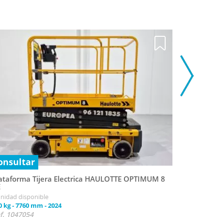
onsultar
ataforma Tijera Electrica HAULOTTE OPTIMUM 8
E
unidad disponible
6 900,00
0 kg
-
7760 mm
-
2024
f. 1047054