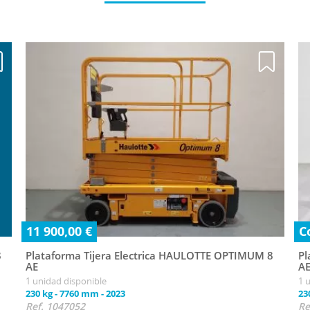
11 900,00 €
C
8
Plataforma Tijera Electrica HAULOTTE OPTIMUM 8
Pl
AE
A
1 unidad disponible
1 
230 kg
-
7760 mm
-
2023
23
Ref. 1047052
Re