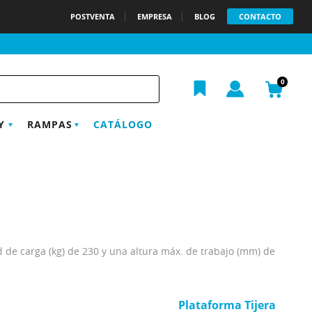
POSTVENTA
EMPRESA
BLOG
CONTACTO
h
0
Y
RAMPAS
CATÁLOGO
de carga (kg) de 230 y una altura máx. de trabajo (mm) de
Plataforma Tijera