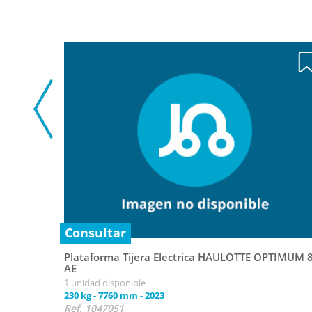
Consultar
Plataforma Tijera Electrica HAULOTTE OPTIMUM 
AE
1 unidad disponible
230 kg
-
7760 mm
-
2023
Ref. 1047051