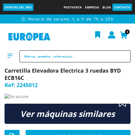
OFERTAS DEL MES
POSTVENTA
EMPRESA
BLOG
CONTACTO
🕥 Horario de verano: L a V de 7h a 15h
0
Carretilla Elevadora Electrica 3 ruedas BYD
ECB16C
Ref:
2245012
Ver máquinas similares