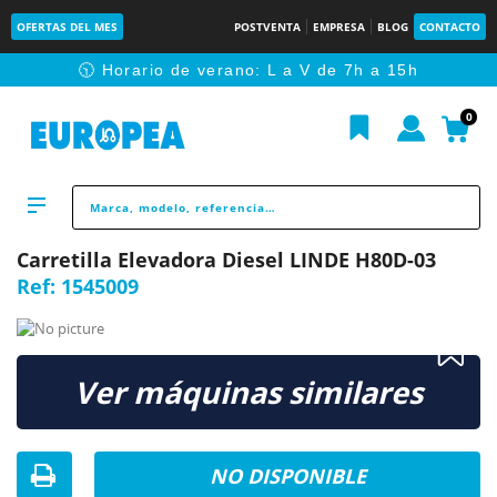
OFERTAS DEL MES
POSTVENTA
EMPRESA
BLOG
CONTACTO
🕥 Horario de verano: L a V de 7h a 15h
0
Carretilla Elevadora Diesel LINDE H80D-03
Ref:
1545009
Ver máquinas similares
NO DISPONIBLE