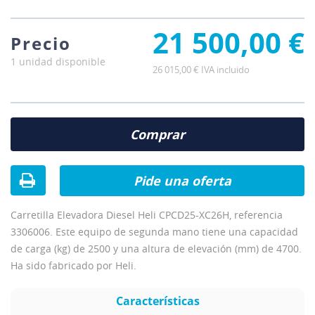
21 500,00 €
Precio
1 unidad disponible
26 015,00 € IVA incluido
Comprar
Pide una oferta
Carretilla Elevadora Diesel Heli CPCD25-XC26H, referencia
3306006. Este equipo de segunda mano tiene una capacidad
de carga (kg) de 2500 y una altura de elevación (mm) de 4700.
Ha sido fabricado por Heli.
Características