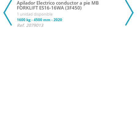
Apilador Electrico conductor a pie MB
FORKLIFT ES16-16WA (3F450)
1 unidad disponible
1600 kg
-
4500 mm
-
2020
Ref. 2079013
Con
Apil
FORK
1 uni
1600 
Ref.