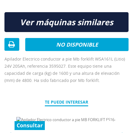
Ver máquinas similares
NO DISPONIBLE
Apilador Electrico conductor a pie Mb forklift WSA161L (Litio)
24V 205Ah, referencia 3595027. Este equipo tiene una
capacidad de carga (kg) de 1600 y una altura de elevación
(mm) de 4800. Ha sido fabricado por Mb forklift.
TE PUEDE INTERESAR
Consultar