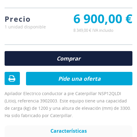
6 900,00 €
Precio
1 unidad disponible
8 349,00 € IVA incluido
Comprar
Pide una oferta
Apilador Electrico conductor a pie Caterpillar NSP12QLDI
(Litio), referencia 3902003. Este equipo tiene una capacidad
de carga (kg) de 1200 y una altura de elevación (mm) de 3300.
Ha sido fabricado por Caterpillar.
Características