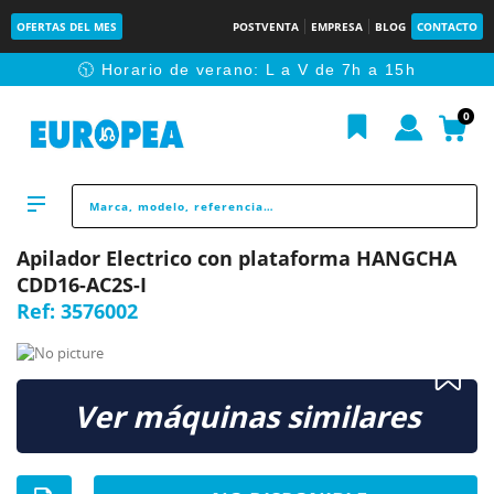
OFERTAS DEL MES
POSTVENTA
EMPRESA
BLOG
CONTACTO
🕥 Horario de verano: L a V de 7h a 15h
0
Apilador Electrico con plataforma HANGCHA
CDD16-AC2S-I
Ref:
3576002
Ver máquinas similares