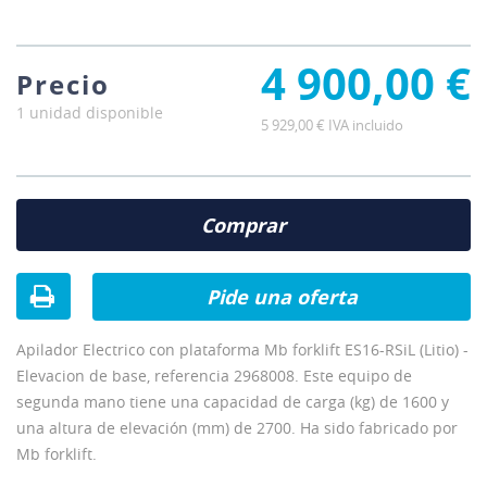
4 900,00 €
Precio
1 unidad disponible
5 929,00 € IVA incluido
Comprar
Pide una oferta
Apilador Electrico con plataforma Mb forklift ES16-RSiL (Litio) -
Elevacion de base, referencia 2968008. Este equipo de
segunda mano tiene una capacidad de carga (kg) de 1600 y
una altura de elevación (mm) de 2700. Ha sido fabricado por
Mb forklift.