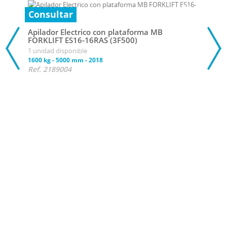
Consultar
Apilador Electrico con plataforma MB
FORKLIFT ES16-16RAS (3F500)
1 unidad disponible
1600 kg
-
5000 mm
-
2018
Ref. 2189004
Con
Apil
FORK
1 uni
2000 
Ref.