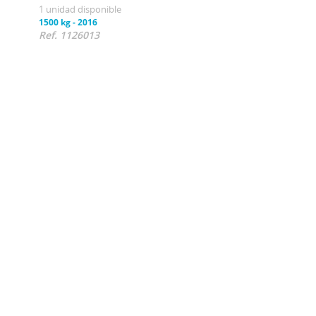
1 unidad disponible
1500 kg
-
2016
Ref. 1126013
4 80
Volt
1 uni
2500 
Ref.