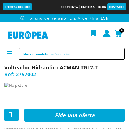
OFERTAS DEL MES
POSTVENTA
EMPRESA
BLOG
CONTACTO
🕥 Horario de verano: L a V de 7h a 15h
0
Volteador Hidraulico ACMAN TGL2-T
Ref:
2757002
Pide una oferta