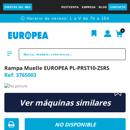
OFERTAS DEL MES
POSTVENTA
EMPRESA
BLOG
CONTACTO
🕥 Horario de verano: L a V de 7h a 15h
0
Rampa Muelle EUROPEA PL-PRST10-ZSRS
Ref:
3765003
Ver máquinas similares
NO DISPONIBLE