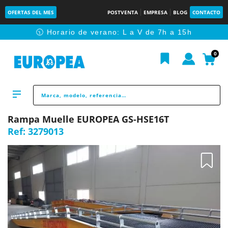
OFERTAS DEL MES
POSTVENTA
EMPRESA
BLOG
CONTACTO
🕥 Horario de verano: L a V de 7h a 15h
0
Rampa Muelle EUROPEA GS-HSE16T
Ref:
3279013