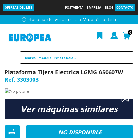
OFERTAS DEL MES
POSTVENTA
EMPRESA
BLOG
CONTACTO
🕥 Horario de verano: L a V de 7h a 15h
0
Plataforma Tijera Electrica LGMG AS0607W
Ref:
3303003
Ver máquinas similares
NO DISPONIBLE