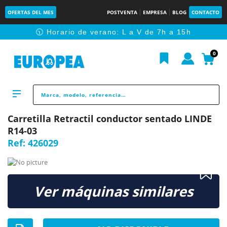
OFERTAS DEL MES
POSTVENTA
EMPRESA
BLOG
CONTACTO
🕥 Horario de verano: L a V de 7h a 15h
0
Carretilla Retractil conductor sentado LINDE
R14-03
Ref:
426029
Ver máquinas similares