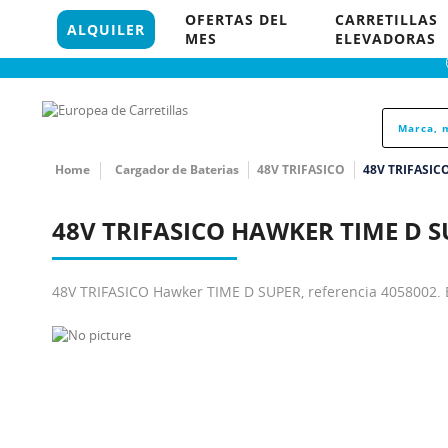
96 121 18 35
OFERTAS DEL
CARRETILLAS
848 P
ALQUILER
MES
ELEVADORAS
Home
Cargador de Baterias
48V TRIFASICO
48V TRIFASIC
48V TRIFASICO HAWKER TIME D 
48V TRIFASICO Hawker TIME D SUPER, referencia 4058002. E