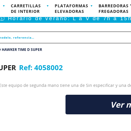
CARRETILLAS
PLATAFORMAS
BARREDORAS 
RODUCTOS DISPONIBLES PARA COMPRA ONLINE
DE INTERIOR
ELEVADORAS
FREGADORAS
🕥 Horario de verano: L a V de 7h a 15
O HAWKER TIME D SUPER
SUPER
Ref:
4058002
ste equipo de segunda mano tiene una de Sin especificar y una de 
Ver 