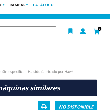
Y
RAMPAS
CATÁLOGO
POSTVENTA
EMPRESA
BLOG
CONTACTO
h
0
Sin especificar. Ha sido fabricado por Hawker.
máquinas similares
NO DISPONIBLE