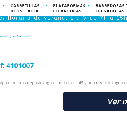
CARRETILLAS
PLATAFORMAS
BARREDORAS 
RODUCTOS DISPONIBLES PARA COMPRA ONLINE
DE INTERIOR
ELEVADORAS
FREGADORAS
🕥 Horario de verano: L a V de 7h a 15
f:
4101007
po tiene una deposito agua limpia (l) de 45 y una deposito agua res
Ver 