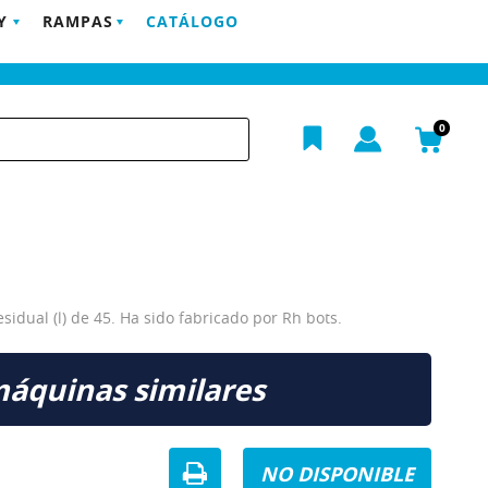
Y
RAMPAS
CATÁLOGO
POSTVENTA
EMPRESA
BLOG
CONTACTO
h
0
idual (l) de 45. Ha sido fabricado por Rh bots.
máquinas similares
NO DISPONIBLE