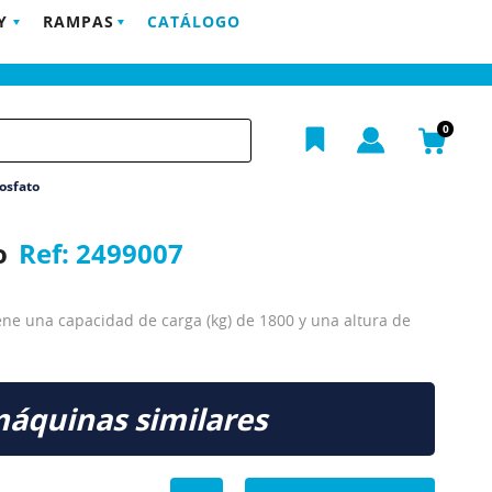
Y
RAMPAS
CATÁLOGO
POSTVENTA
EMPRESA
BLOG
CONTACTO
h
0
Fosfato
o
Ref:
2499007
ene una capacidad de carga (kg) de 1800 y una altura de
máquinas similares