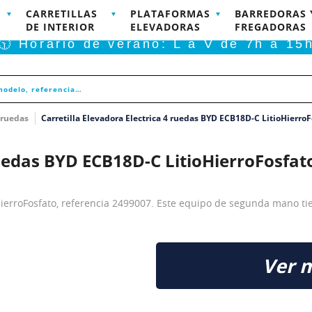
CARRETILLAS
PLATAFORMAS
BARREDORAS 
RODUCTOS DISPONIBLES PARA COMPRA ONLINE
DE INTERIOR
ELEVADORAS
FREGADORAS
🕥 Horario de verano: L a V de 7h a 15
4 ruedas
Carretilla Elevadora Electrica 4 ruedas BYD ECB18D-C LitioHierro
ruedas BYD ECB18D-C LitioHierroFosfat
oHierroFosfato, referencia 2499007. Este equipo de segunda mano ti
Ver 