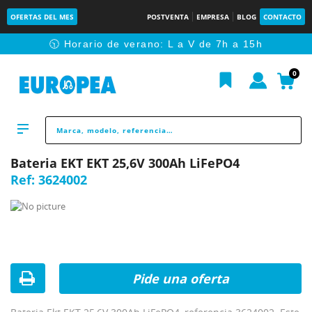
OFERTAS DEL MES
POSTVENTA
EMPRESA
BLOG
CONTACTO
🕥 Horario de verano: L a V de 7h a 15h
0
Bateria EKT EKT 25,6V 300Ah LiFePO4
Ref:
3624002
Pide una oferta