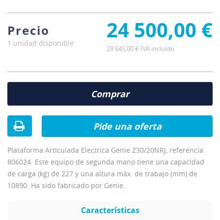
24 500,00 €
Precio
1 unidad disponible
29 645,00 € IVA incluido
Comprar
Pide una oferta
Plataforma Articulada Electrica Genie Z30/20NRJ, referencia
806024. Este equipo de segunda mano tiene una capacidad
de carga (kg) de 227 y una altura máx. de trabajo (mm) de
10890. Ha sido fabricado por Genie.
Características