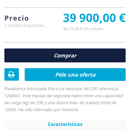
39 900,00 €
Precio
1 unidad disponible
48 279,00 € IVA incluido
Comprar
Pide una oferta
Plataforma Articulada Electrica Haulotte HA12IP, referencia
1260041. Este equipo de segunda mano tiene una capacidad
de carga (kg) de 230 y una altura máx. de trabajo (mm) de
12000. Ha sido fabricado por Haulotte.
Características