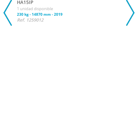
HA15IP
1 unidad disponible
230 kg
-
14870 mm
-
2019
Ref. 1259012
32 
Plat
HA1
1 uni
230 k
Ref.