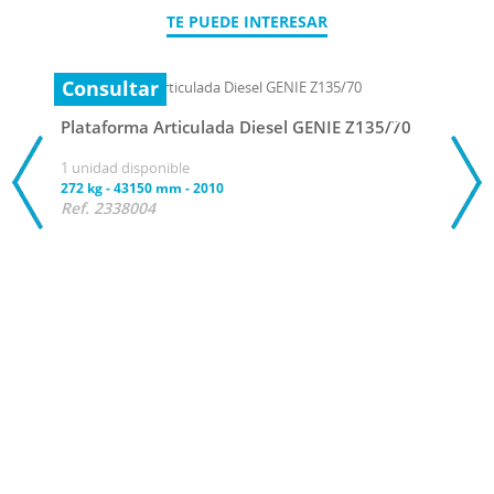
TE PUEDE INTERESAR
Consultar
Plataforma Articulada Diesel GENIE Z135/70
1 unidad disponible
272 kg
-
43150 mm
-
2010
Ref. 2338004
Con
Plat